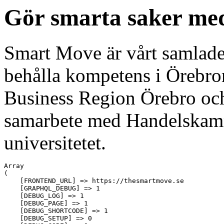
Gör smarta saker med
Smart Move är vårt samlade 
behålla kompetens i Örebror
Business Region Örebro oc
samarbete med Handelskamm
universitetet.
Array

(

    [FRONTEND_URL] => https://thesmartmove.se

    [GRAPHQL_DEBUG] => 1

    [DEBUG_LOG] => 1

    [DEBUG_PAGE] => 1

    [DEBUG_SHORTCODE] => 1

    [DEBUG_SETUP] => 0
